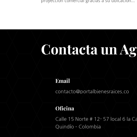
proyección comercial gracias a su ubicación...
Contacta un Ag
Email
contacto@portalbienesraices.co
Oficina
Calle 15 Norte # 12- 57 local 6 la 
Quindío – Colombia